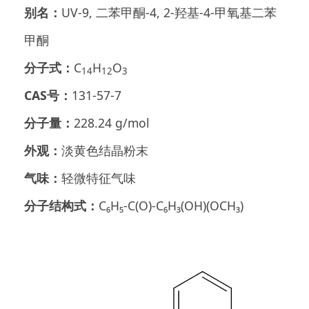
别名：
UV-9, 二苯甲酮-4, 2-羟基-4-甲氧基二苯
甲酮
分子式：
C
H
O
14
12
3
CAS号：
131-57-7
分子量：
228.24 g/mol
外观：
淡黄色结晶粉末
气味：
轻微特征气味
分子结构式：
C₆H₅-C(O)-C₆H₃(OH)(OCH₃)